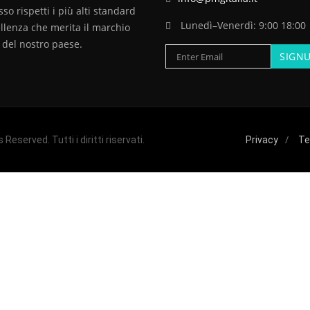
o rispetti i più alti standard
Lunedì–Venerdì: 9:00 18:00
ellenza che merita il marchio
o del nostro paese.
eserved. Tutti i diritti riservati.
Privacy
Te