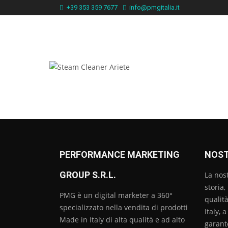
+39 353 359 7677
info@pmgitalia.it
Steam Cleaner Ariete
PERFORMANCE MARKETING
NOST
GROUP S.R.L.
La nos
storia,
PMG è un digital marketer a 360°
qualità
specializzato nella vendita di prodotti
Italy, 
Made in Italy di alta qualità e ad alto
garant