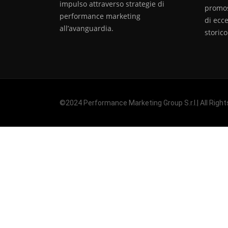
impulso attraverso strategie di
promoss
performance marketing
di ecc
all’avanguardia.
storic
©2024 Performance Marketing Group S.r.l.| All Rights R